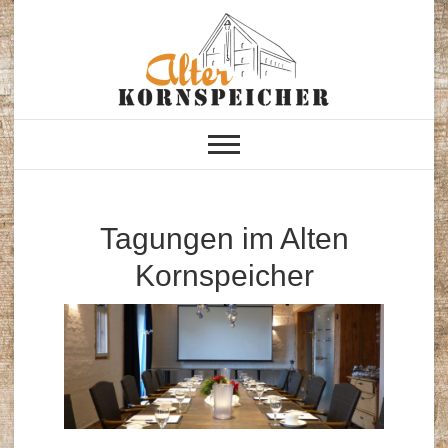
Skip
to
content
Alter Kornspeicher
Neustrelitz
Tagungen im Alten
Kornspeicher