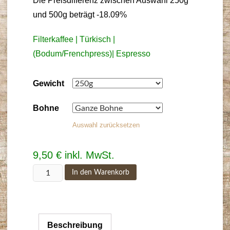
Die Preisdifferenz zwischen Auswahl 250g
und 500g beträgt -18.09%
Filterkaffee | Türkisch |
(Bodum/Frenchpress)| Espresso
Gewicht
Bohne
Auswahl zurücksetzen
9,50
€
inkl. MwSt.
Kenya
In den Warenkorb
Menge
Beschreibung