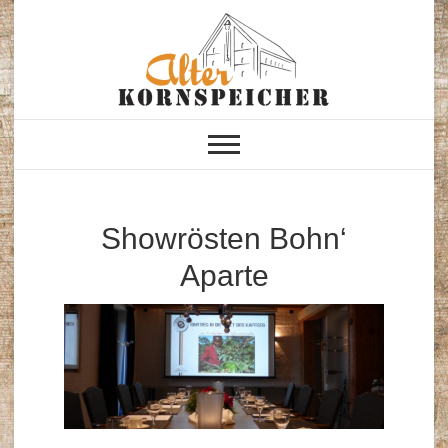
Skip
to
content
Alter Kornspeicher
Neustrelitz
Showrösten
Bohn‘
Aparte